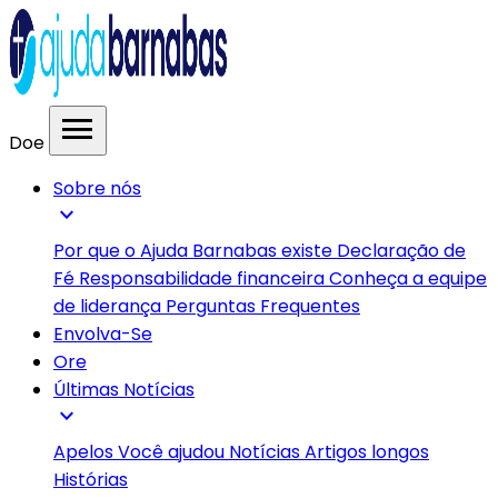
menu
Doe
Sobre nós
expand_more
Por que o Ajuda Barnabas existe
Declaração de
Fé
Responsabilidade financeira
Conheça a equipe
de liderança
Perguntas Frequentes
Envolva-Se
Ore
Últimas Notícias
expand_more
Apelos
Você ajudou
Notícias
Artigos longos
Histórias