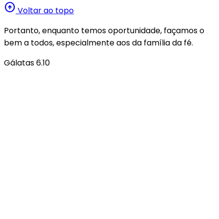
arrow_circle_up
Voltar ao topo
Portanto, enquanto temos oportunidade, façamos o
bem a todos, especialmente aos da família da fé.
Gálatas 6.10