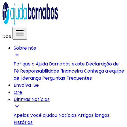
menu
Doe
Sobre nós
expand_more
Por que o Ajuda Barnabas existe
Declaração de
Fé
Responsabilidade financeira
Conheça a equipe
de liderança
Perguntas Frequentes
Envolva-Se
Ore
Últimas Notícias
expand_more
Apelos
Você ajudou
Notícias
Artigos longos
Histórias