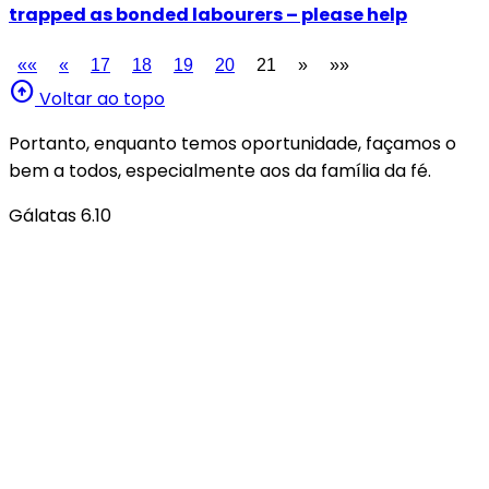
trapped as bonded labourers – please help
««
«
17
18
19
20
21
»
»»
arrow_circle_up
Voltar ao topo
Portanto, enquanto temos oportunidade, façamos o
bem a todos, especialmente aos da família da fé.
Gálatas 6.10