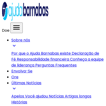
menu
Doe
Sobre nós
expand_more
Por que o Ajuda Barnabas existe
Declaração de
Fé
Responsabilidade financeira
Conheça a equipe
de liderança
Perguntas Frequentes
Envolva-Se
Ore
Últimas Notícias
expand_more
Apelos
Você ajudou
Notícias
Artigos longos
Histórias