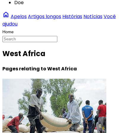
Doe
home
Apelos
Artigos longos
Histórias
Notícias
Você
ajudou
West Africa
Pages relating to West Africa