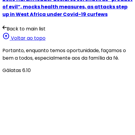
of evil”, mocks health measures, as attacks step
up in West Africa under Covid-19 curfews
Back to main list
arrow_circle_up
Voltar ao topo
Portanto, enquanto temos oportunidade, façamos o
bem a todos, especialmente aos da família da fé.
Gálatas 6.10