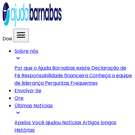
menu
Doe
Sobre nós
expand_more
Por que o Ajuda Barnabas existe
Declaração de
Fé
Responsabilidade financeira
Conheça a equipe
de liderança
Perguntas Frequentes
Envolva-Se
Ore
Últimas Notícias
expand_more
Apelos
Você ajudou
Notícias
Artigos longos
Histórias