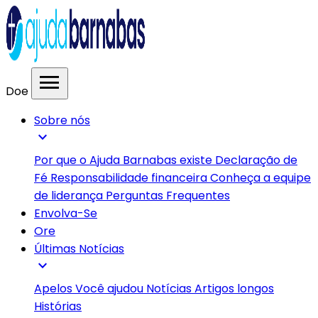
menu
Doe
Sobre nós
expand_more
Por que o Ajuda Barnabas existe
Declaração de
Fé
Responsabilidade financeira
Conheça a equipe
de liderança
Perguntas Frequentes
Envolva-Se
Ore
Últimas Notícias
expand_more
Apelos
Você ajudou
Notícias
Artigos longos
Histórias