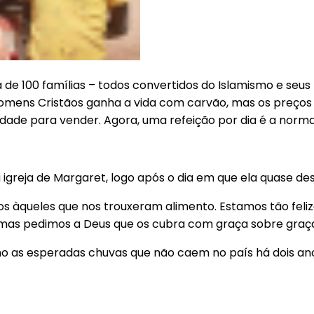
de 100 famílias – todos convertidos do Islamismo e seus
homens Cristãos ganha a vida com carvão, mas os preços
ade para vender. Agora, uma refeição por dia é a norma
 igreja de Margaret, logo após o dia em que ela quase des
queles que nos trouxeram alimento. Estamos tão felizes 
r, mas pedimos a Deus que os cubra com graça sobre graç
omo as esperadas chuvas que não caem no país há dois an