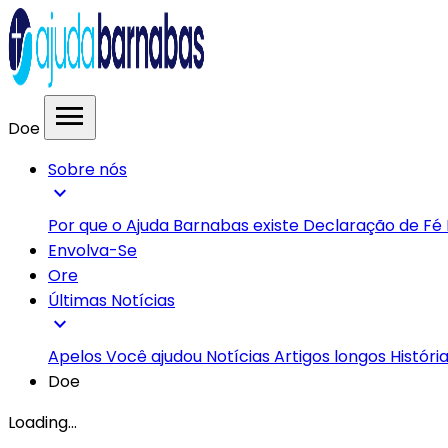
menu
Doe
Sobre nós
expand_more
Por que o Ajuda Barnabas existe
Declaração de Fé
Envolva-Se
Ore
Últimas Notícias
expand_more
Apelos
Você ajudou
Notícias
Artigos longos
Históri
Doe
Loading...