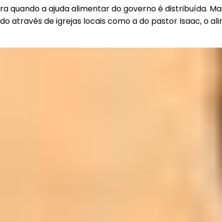
ra quando a ajuda alimentar do governo é distribuída. M
 através de igrejas locais como a do pastor Isaac, o al