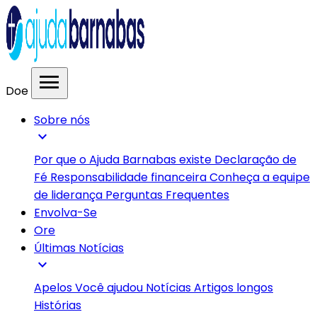
menu
Doe
Sobre nós
expand_more
Por que o Ajuda Barnabas existe
Declaração de
Fé
Responsabilidade financeira
Conheça a equipe
de liderança
Perguntas Frequentes
Envolva-Se
Ore
Últimas Notícias
expand_more
Apelos
Você ajudou
Notícias
Artigos longos
Histórias