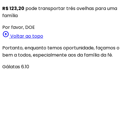
R$ 123,20
pode transportar três ovelhas para uma
família
Por favor, DOE
arrow_circle_up
Voltar ao topo
Portanto, enquanto temos oportunidade, façamos o
bem a todos, especialmente aos da família da fé.
Gálatas 6.10