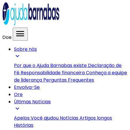
menu
Doe
Sobre nós
expand_more
Por que o Ajuda Barnabas existe
Declaração de
Fé
Responsabilidade financeira
Conheça a equipe
de liderança
Perguntas Frequentes
Envolva-Se
Ore
Últimas Notícias
expand_more
Apelos
Você ajudou
Notícias
Artigos longos
Histórias