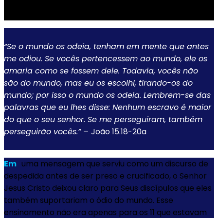
“Se o mundo os odeia, tenham em mente que antes
me odiou. Se vocês pertencessem ao mundo, ele os
amaria como se fossem dele. Todavia, vocês não
são do mundo, mas eu os escolhi, tirando-os do
mundo; por isso o mundo os odeia. Lembrem-se das
palavras que eu lhes disse: Nenhum escravo é maior
do que o seu senhor. Se me perseguiram, também
perseguirão vocês.” –
João 15.18-20a
Em
uma mensagem que serviu como um discurso de
despedida antes de ser preso e crucificado, o Senhor
Jesus Cristo deixou claro para Seus discípulos que eles
também suportariam o ódio do mundo. Esse
ensinamento não era apenas para os 11 que estavam