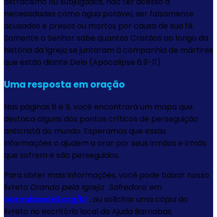
ostracismo ou subjugados, não ter acesso a
necessidades como água potável, ser falsamente
acusados e presos ou mortos por causa de sua fé.
Somente o Senhor sabe quantos Cristãos ao longo da
história da Igreja se juntaram à companhia de mártires
que estão diante Dele (Apocalipse 6.9-11).
Uma resposta em oração
Nas páginas 8 e 9, você encontrará um mapa que
destaca alguns dos pontos críticos de perseguição
anticristã do mundo. Esperamos que essas
informações o ajudem a orar por seus irmãos e irmãs
que sofrem e são perseguidos.
Para obter mais informações, você pode baixar nosso
livreto
Orando pela Igreja Sofredora em
barnabasaid.org/br
, ou solicitar uma cópia do
livreto no escritório local do Ajuda Barnabas.