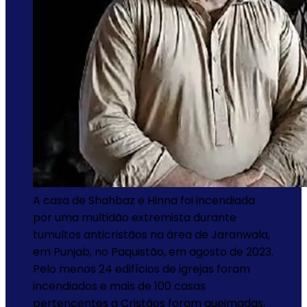
A casa de Shahbaz e Hinna foi incendiada
por uma multidão extremista durante
tumultos anticristãos na área de Jaranwala,
em Punjab, no Paquistão, em agosto de 2023.
Pelo menos 24 edifícios de igrejas foram
incendiados e mais de 100 casas
pertencentes a Cristãos foram queimadas,