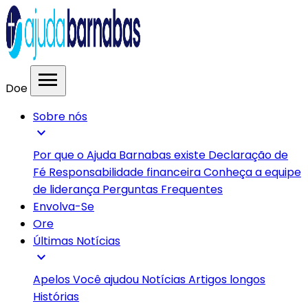
menu
Doe
Sobre nós
expand_more
Por que o Ajuda Barnabas existe
Declaração de
Fé
Responsabilidade financeira
Conheça a equipe
de liderança
Perguntas Frequentes
Envolva-Se
Ore
Últimas Notícias
expand_more
Apelos
Você ajudou
Notícias
Artigos longos
Histórias