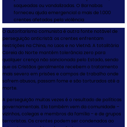
saqueadas ou vandalizadas. O Barnabas
forneceu ajuda emergencial a mais de 1.000
crentes afetados pela violência
O autoritarismo comunista é outra fonte notável de
perseguição anticristã: os crentes enfrentam
restrições na China, no Laos e no Vietnã. A totalitária
Coreia do Norte mantém tolerância zero para
qualquer crença não sancionada pelo Estado, sendo
que os Cristãos geralmente recebem o tratamento
mais severo em prisões e campos de trabalho onde
sofrem abusos, passam fome e são torturados até a
morte.
A perseguição muitas vezes é o resultado de políticas
governamentais. Ela também vem da comunidade –
vizinhos, colegas e membros da família – e de grupos
terroristas. Os crentes podem ser condenados ao