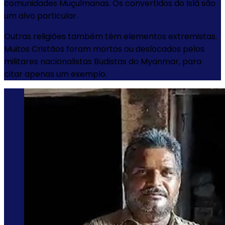
comunidades Muçulmanas. Os convertidos do Islã são
um alvo particular.
Outras religiões também têm elementos extremistas.
Muitos Cristãos foram mortos ou deslocados pelos
militares nacionalistas Budistas do Myanmar, para
citar apenas um exemplo.