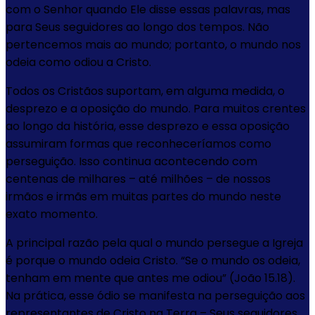
com o Senhor quando Ele disse essas palavras, mas
para Seus seguidores ao longo dos tempos. Não
pertencemos mais ao mundo; portanto, o mundo nos
odeia como odiou a Cristo.
Todos os Cristãos suportam, em alguma medida, o
desprezo e a oposição do mundo. Para muitos crentes
ao longo da história, esse desprezo e essa oposição
assumiram formas que reconheceríamos como
perseguição. Isso continua acontecendo com
centenas de milhares – até milhões – de nossos
irmãos e irmãs em muitas partes do mundo neste
exato momento.
A principal razão pela qual o mundo persegue a Igreja
é porque o mundo odeia Cristo. “Se o mundo os odeia,
tenham em mente que antes me odiou” (João 15.18).
Na prática, esse ódio se manifesta na perseguição aos
representantes de Cristo na Terra – Seus seguidores.