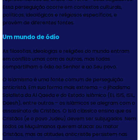
Essa perseguição ocorre em contextos culturais,
políticos, ideológicos e religiosos específicos, e
provém de diferentes fontes.
Um mundo de ódio
As filosofias, ideologias e religiões do mundo entram
em conflito umas com as outras, mas todas
compartilham o ódio ao Senhor e ao Seu povo.
O Islamismo é uma fonte comum de perseguição
anticristã. Em sua forma mais extrema – o jihadismo
Salafista da Al Qaeda e do Estado Islâmico (EI, ISIS, ISIL,
Daesh), entre outros – os Islâmicos se alegram com o
assassinato de Cristãos. O Islã clássico ensina que os
Cristãos (e o povo Judeu) devem ser subjugados. Nem
todos os Muçulmanos querem atacar ou matar
Cristãos, mas as atitudes anticristãs persistem nas