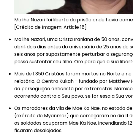
Malihe Nazari foi liberta da prisão onde havia com
[Crédito de Imagem: Article 18]
Malihe Nazari, uma Cristã Iraniana de 50 anos, con
abril, dois dias antes do aniversário de 25 anos do 
seis anos por supostamente perturbar a segurança 
possa sustentar seu filho. Ore para que a sua libe
Mais de 1.350 Cristãos foram mortos no Norte e no 
relatório. O Centro Kukah - fundado por Matthew H
da perseguição anticristã por extremistas Islâmico
ocorrendo contra o Seu povo, se for essa a Sua vo
Os moradores da vila de Mae Ka Nae, no estado de
(exército do Myanmar) que começaram no dia 11 de a
os soldados ocuparam Mae Ka Nae, incendiando 1
ficaram desalojados.