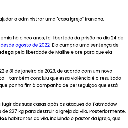
udar a administrar uma "casa igreja" Iraniana.
emia há cinco anos, foi libertada da prisão no dia 24 de
,
desde agosto de 2022.
Ela cumpria uma sentença de
adeça
pela liberdade de Malihe e ore para que ela
022 e 31 de janeiro de 2023, de acordo com um novo
to - também concluiu que essa violência é o resultado
 e que ponha fim à campanha de perseguição que está
a fugir das suas casas após os ataques do Tatmadaw
de 227 kg para destruir a igreja da vila. Posteriormente,
los
habitantes da vila, incluindo o pastor da igreja, que