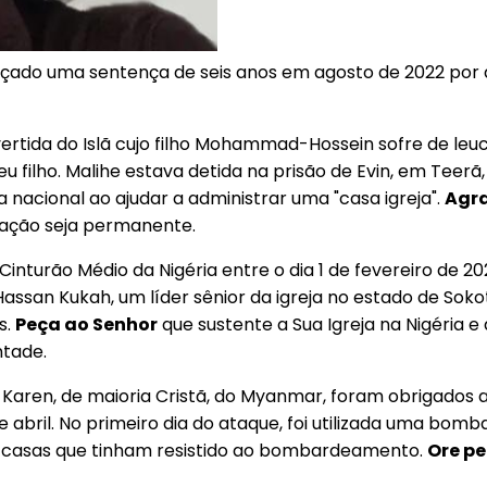
eçado uma sentença de seis anos em agosto de 2022 por aj
vertida do Islã cujo filho Mohammad-Hossein sofre de leuc
seu filho. Malihe estava detida na prisão de Evin, em Teerã
nacional ao ajudar a administrar uma "casa igreja".
Agr
rtação seja permanente.
Cinturão Médio da Nigéria entre o dia 1 de fevereiro de 2
assan Kukah, um líder sênior da igreja no estado de Soko
s.
Peça ao Senhor
que sustente a Sua Igreja na Nigéria
ntade.
 Karen, de maioria Cristã, do Myanmar, foram obrigados 
bril. No primeiro dia do ataque, foi utilizada uma bomba 
2 casas que tinham resistido ao bombardeamento.
Ore pe