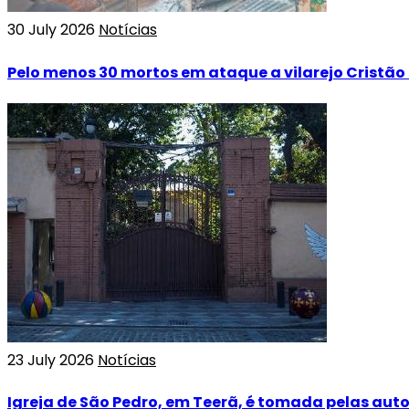
30 July 2026
Notícias
Pelo menos 30 mortos em ataque a vilarejo Cristão
23 July 2026
Notícias
Igreja de São Pedro, em Teerã, é tomada pelas aut