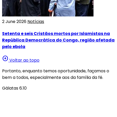
2 June 2026
Notícias
Setenta e seis Cristãos mortos por Islamistas na
República Democrática do Congo, região afetada
pelo ebola
arrow_circle_up
Voltar ao topo
Portanto, enquanto temos oportunidade, façamos o
bem a todos, especialmente aos da família da fé.
Gálatas 6.10