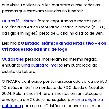
que visitou o vilarejo. “Eles mataram quase todas as
pessoas que estavam reunidas no funeral.”
Outros 18 Cristãos
foram capturados e mortos pela
Província da África Central do Estado Islâmico (ISCAP,
da sigla em Inglês) perto de Oicha, no distrito de Beni.
Leia mais:
O Estado Islâmico ainda está ativo – e os
Cristãos estão na linha de fogo
Outras três
pessoas morreram na mesma região,
enquanto
uma quarta foi morta
em outro local do
distrito de Lubero.
O ISCAP é conhecido por ter assassinado cerca de 550
“Cristãos infiéis” no nordeste da RDC desde o Natal de
2024. Pelo menos 34 foram mortos em um ataque a
uma igreja em 28 de julho, seguido por
uma exigência
publicada
para que os Cristãos se convertessem ao