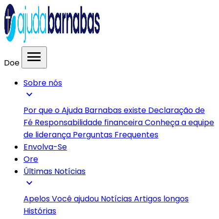
menu
Doe
Sobre nós
expand_more
Por que o Ajuda Barnabas existe
Declaração de
Fé
Responsabilidade financeira
Conheça a equipe
de liderança
Perguntas Frequentes
Envolva-Se
Ore
Últimas Notícias
expand_more
Apelos
Você ajudou
Notícias
Artigos longos
Histórias