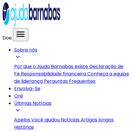
menu
Doe
Sobre nós
expand_more
Por que o Ajuda Barnabas existe
Declaração de
Fé
Responsabilidade financeira
Conheça a equipe
de liderança
Perguntas Frequentes
Envolva-Se
Ore
Últimas Notícias
expand_more
Apelos
Você ajudou
Notícias
Artigos longos
Histórias