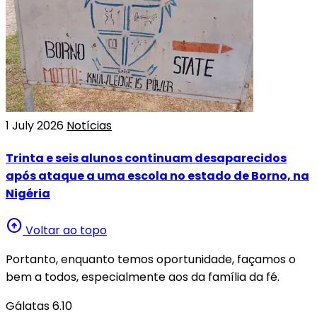
1 July 2026
Notícias
Trinta e seis alunos continuam desaparecidos
após ataque a uma escola no estado de Borno, na
Nigéria
arrow_circle_up
Voltar ao topo
Portanto, enquanto temos oportunidade, façamos o
bem a todos, especialmente aos da família da fé.
Gálatas 6.10