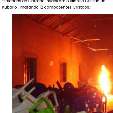
“soldados do Califado invadiram o vilarejo Cristão de
Kubako… matando 12 combatentes Cristãos.”