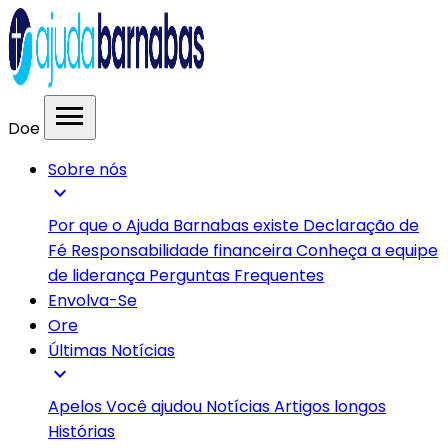
menu
Doe
Sobre nós
expand_more
Por que o Ajuda Barnabas existe
Declaração de
Fé
Responsabilidade financeira
Conheça a equipe
de liderança
Perguntas Frequentes
Envolva-Se
Ore
Últimas Notícias
expand_more
Apelos
Você ajudou
Notícias
Artigos longos
Histórias