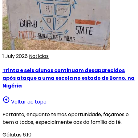
1 July 2026
Notícias
Trinta e seis alunos continuam desaparecidos
após ataque a uma escola no estado de Borno, na
Nigéria
arrow_circle_up
Voltar ao topo
Portanto, enquanto temos oportunidade, façamos o
bem a todos, especialmente aos da família da fé.
Gálatas 6.10