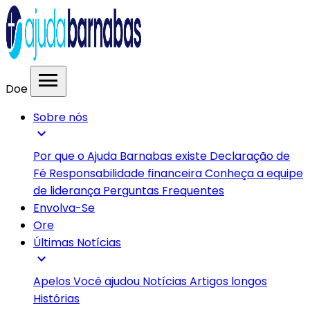
menu
Doe
Sobre nós
expand_more
Por que o Ajuda Barnabas existe
Declaração de
Fé
Responsabilidade financeira
Conheça a equipe
de liderança
Perguntas Frequentes
Envolva-Se
Ore
Últimas Notícias
expand_more
Apelos
Você ajudou
Notícias
Artigos longos
Histórias