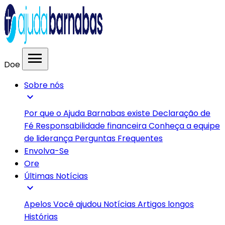
menu
Doe
Sobre nós
expand_more
Por que o Ajuda Barnabas existe
Declaração de
Fé
Responsabilidade financeira
Conheça a equipe
de liderança
Perguntas Frequentes
Envolva-Se
Ore
Últimas Notícias
expand_more
Apelos
Você ajudou
Notícias
Artigos longos
Histórias