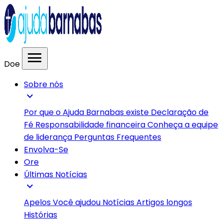
menu
Doe
Sobre nós
expand_more
Por que o Ajuda Barnabas existe
Declaração de
Fé
Responsabilidade financeira
Conheça a equipe
de liderança
Perguntas Frequentes
Envolva-Se
Ore
Últimas Notícias
expand_more
Apelos
Você ajudou
Notícias
Artigos longos
Histórias