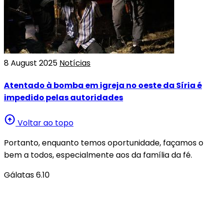
8 August 2025
Notícias
Atentado à bomba em igreja no oeste da Síria é
impedido pelas autoridades
arrow_circle_up
Voltar ao topo
Portanto, enquanto temos oportunidade, façamos o
bem a todos, especialmente aos da família da fé.
Gálatas 6.10