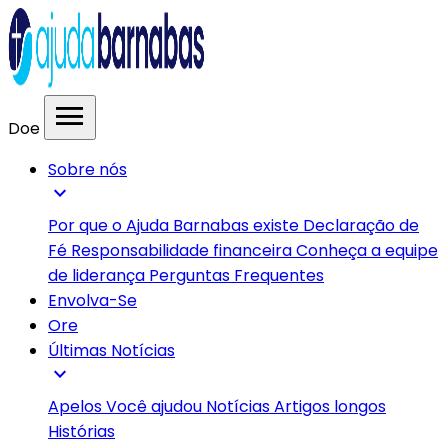
menu
Doe
Sobre nós
expand_more
Por que o Ajuda Barnabas existe
Declaração de
Fé
Responsabilidade financeira
Conheça a equipe
de liderança
Perguntas Frequentes
Envolva-Se
Ore
Últimas Notícias
expand_more
Apelos
Você ajudou
Notícias
Artigos longos
Histórias