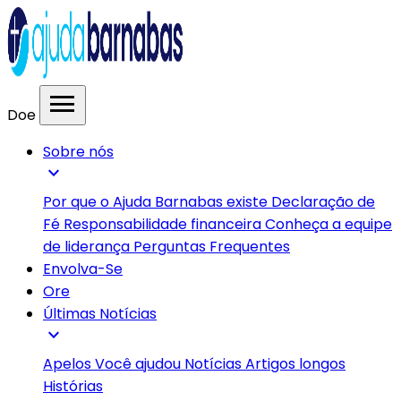
menu
Doe
Sobre nós
expand_more
Por que o Ajuda Barnabas existe
Declaração de
Fé
Responsabilidade financeira
Conheça a equipe
de liderança
Perguntas Frequentes
Envolva-Se
Ore
Últimas Notícias
expand_more
Apelos
Você ajudou
Notícias
Artigos longos
Histórias