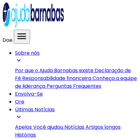
menu
Doe
Sobre nós
expand_more
Por que o Ajuda Barnabas existe
Declaração de
Fé
Responsabilidade financeira
Conheça a equipe
de liderança
Perguntas Frequentes
Envolva-Se
Ore
Últimas Notícias
expand_more
Apelos
Você ajudou
Notícias
Artigos longos
Histórias