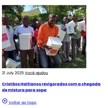
21 July 2025
Você ajudou
Cristãos Haitianos revigorados com a chegada
de mistura para sopa
arrow_circle_up
Voltar ao topo