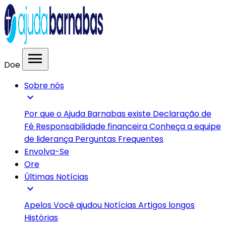
menu
Doe
Sobre nós
expand_more
Por que o Ajuda Barnabas existe
Declaração de
Fé
Responsabilidade financeira
Conheça a equipe
de liderança
Perguntas Frequentes
Envolva-Se
Ore
Últimas Notícias
expand_more
Apelos
Você ajudou
Notícias
Artigos longos
Histórias