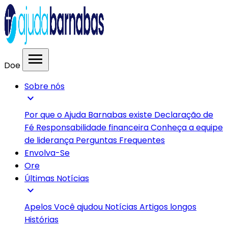
menu
Doe
Sobre nós
expand_more
Por que o Ajuda Barnabas existe
Declaração de
Fé
Responsabilidade financeira
Conheça a equipe
de liderança
Perguntas Frequentes
Envolva-Se
Ore
Últimas Notícias
expand_more
Apelos
Você ajudou
Notícias
Artigos longos
Histórias