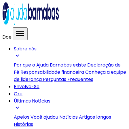
menu
Doe
Sobre nós
expand_more
Por que o Ajuda Barnabas existe
Declaração de
Fé
Responsabilidade financeira
Conheça a equipe
de liderança
Perguntas Frequentes
Envolva-Se
Ore
Últimas Notícias
expand_more
Apelos
Você ajudou
Notícias
Artigos longos
Histórias