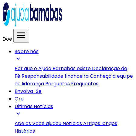
menu
Doe
Sobre nós
expand_more
Por que o Ajuda Barnabas existe
Declaração de
Fé
Responsabilidade financeira
Conheça a equipe
de liderança
Perguntas Frequentes
Envolva-Se
Ore
Últimas Notícias
expand_more
Apelos
Você ajudou
Notícias
Artigos longos
Histórias