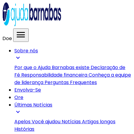
menu
Doe
Sobre nós
expand_more
Por que o Ajuda Barnabas existe
Declaração de
Fé
Responsabilidade financeira
Conheça a equipe
de liderança
Perguntas Frequentes
Envolva-Se
Ore
Últimas Notícias
expand_more
Apelos
Você ajudou
Notícias
Artigos longos
Histórias