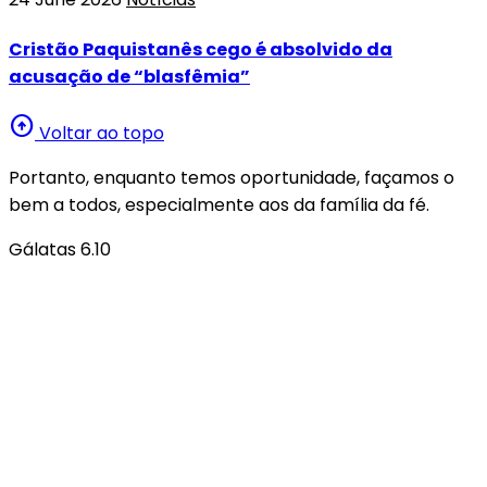
Cristão Paquistanês cego é absolvido da
acusação de “blasfêmia”
arrow_circle_up
Voltar ao topo
Portanto, enquanto temos oportunidade, façamos o
bem a todos, especialmente aos da família da fé.
Gálatas 6.10