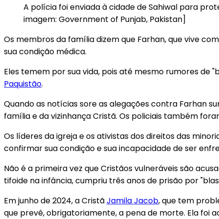
A polícia foi enviada à cidade de Sahiwal para p
imagem: Government of Punjab, Pakistan]
Os membros da família dizem que Farhan, que vive com
sua condição médica.
Eles temem por sua vida, pois até mesmo rumores de "
Paquistão
.
Quando as notícias sore as alegações contra Farhan surg
família e da vizinhança Cristã. Os policiais também foram
Os líderes da igreja e os ativistas dos direitos das mi
confirmar sua condição e sua incapacidade de ser enfr
Não é a primeira vez que Cristãos vulneráveis são acusad
tifoide na infância, cumpriu três anos de prisão por "bla
Em junho de 2024, a Cristã
Jamila Jacob
, que tem probl
que prevê, obrigatoriamente, a pena de morte. Ela foi