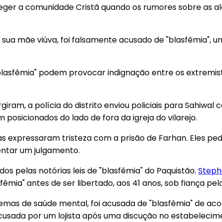
roteger a comunidade Cristã quando os rumores sobre as 
 sua mãe viúva, foi falsamente acusado de "blasfêmia",
blasfêmia" podem provocar indignação entre os extremi
iram, a polícia do distrito enviou policiais para Sahiwal 
 posicionados do lado de fora da igreja do vilarejo.
norias expressaram tristeza com a prisão de Farhan. Eles
entar um julgamento.
os pelas notórias leis de "blasfêmia" do Paquistão.
Steph
sfêmia" antes de ser libertado, aos 41 anos, sob fiança pe
emas de saúde mental, foi acusada de "blasfêmia" de ac
 acusada por um lojista após uma discução no estabelec