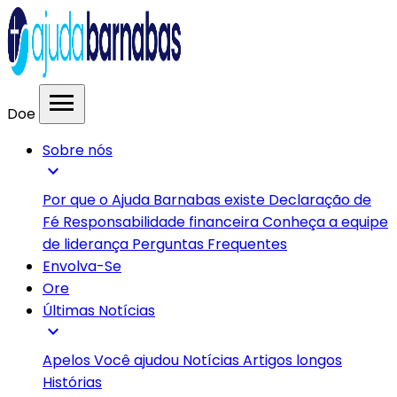
menu
Doe
Sobre nós
expand_more
Por que o Ajuda Barnabas existe
Declaração de
Fé
Responsabilidade financeira
Conheça a equipe
de liderança
Perguntas Frequentes
Envolva-Se
Ore
Últimas Notícias
expand_more
Apelos
Você ajudou
Notícias
Artigos longos
Histórias