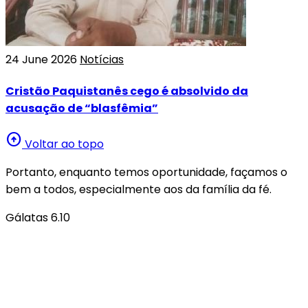
24 June 2026
Notícias
Cristão Paquistanês cego é absolvido da
acusação de “blasfêmia”
arrow_circle_up
Voltar ao topo
Portanto, enquanto temos oportunidade, façamos o
bem a todos, especialmente aos da família da fé.
Gálatas 6.10