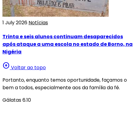
1 July 2026
Notícias
Trinta e seis alunos continuam desaparecidos
após ataque a uma escola no estado de Borno, na
Nigéria
arrow_circle_up
Voltar ao topo
Portanto, enquanto temos oportunidade, façamos o
bem a todos, especialmente aos da família da fé.
Gálatas 6.10