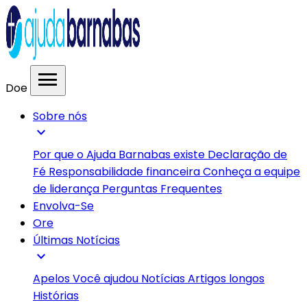
menu
Doe
Sobre nós
expand_more
Por que o Ajuda Barnabas existe
Declaração de
Fé
Responsabilidade financeira
Conheça a equipe
de liderança
Perguntas Frequentes
Envolva-Se
Ore
Últimas Notícias
expand_more
Apelos
Você ajudou
Notícias
Artigos longos
Histórias