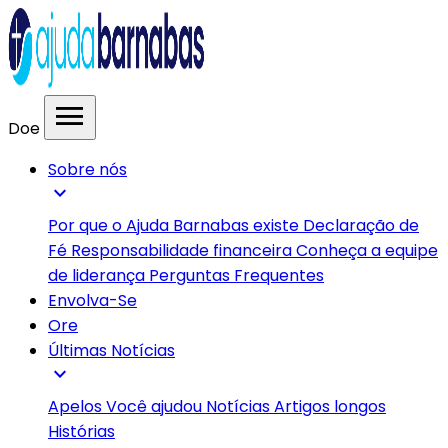
menu
Doe
Sobre nós
expand_more
Por que o Ajuda Barnabas existe
Declaração de
Fé
Responsabilidade financeira
Conheça a equipe
de liderança
Perguntas Frequentes
Envolva-Se
Ore
Últimas Notícias
expand_more
Apelos
Você ajudou
Notícias
Artigos longos
Histórias