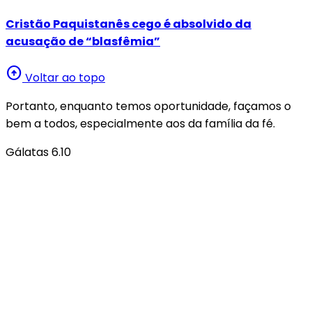
Cristão Paquistanês cego é absolvido da
acusação de “blasfêmia”
arrow_circle_up
Voltar ao topo
Portanto, enquanto temos oportunidade, façamos o
bem a todos, especialmente aos da família da fé.
Gálatas 6.10