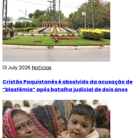
13 July 2026
Notícias
Cristão Paquistanês é absolvido da acusação de
“blasfêmia” após batalha judicial de dois anos