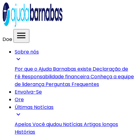
menu
Doe
Sobre nós
expand_more
Por que o Ajuda Barnabas existe
Declaração de
Fé
Responsabilidade financeira
Conheça a equipe
de liderança
Perguntas Frequentes
Envolva-Se
Ore
Últimas Notícias
expand_more
Apelos
Você ajudou
Notícias
Artigos longos
Histórias