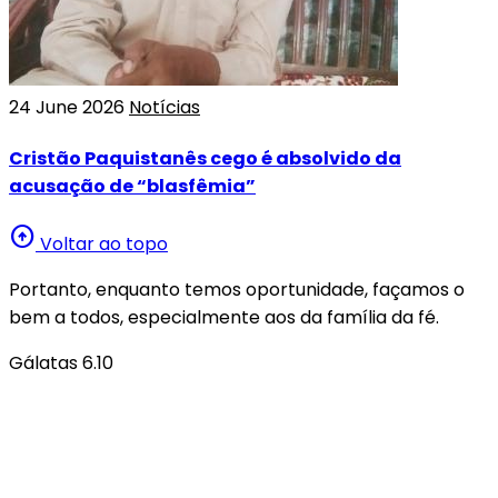
24 June 2026
Notícias
Cristão Paquistanês cego é absolvido da
acusação de “blasfêmia”
arrow_circle_up
Voltar ao topo
Portanto, enquanto temos oportunidade, façamos o
bem a todos, especialmente aos da família da fé.
Gálatas 6.10