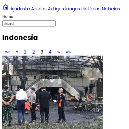
home
Ajudaste
Apelos
Artigos longos
Histórias
Notícias
Indonesia
««
«
1
2
3
4
»
»»