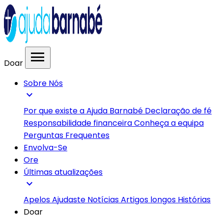
menu
Doar
Sobre Nós
expand_more
Por que existe a Ajuda Barnabé
Declaração de fé
Responsabilidade financeira
Conheça a equipa
Perguntas Frequentes
Envolva-Se
Ore
Últimas atualizações
expand_more
Apelos
Ajudaste
Notícias
Artigos longos
Histórias
Doar