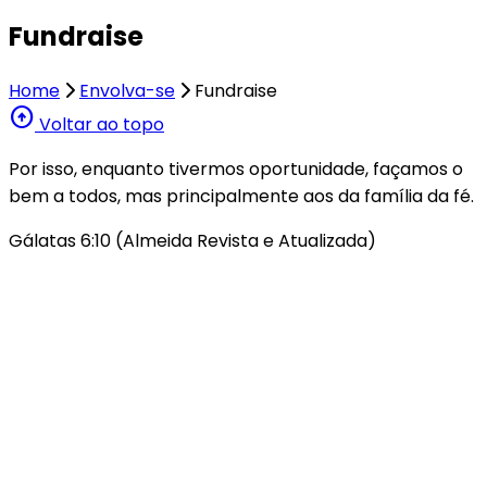
Fundraise
Home
Envolva-se
Fundraise
arrow_circle_up
Voltar ao topo
Por isso, enquanto tivermos oportunidade, façamos o
bem a todos, mas principalmente aos da família da fé.
Gálatas 6:10 (Almeida Revista e Atualizada)