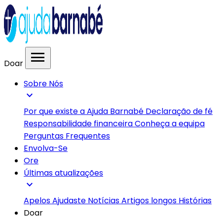
menu
Doar
Sobre Nós
expand_more
Por que existe a Ajuda Barnabé
Declaração de fé
Responsabilidade financeira
Conheça a equipa
Perguntas Frequentes
Envolva-Se
Ore
Últimas atualizações
expand_more
Apelos
Ajudaste
Notícias
Artigos longos
Histórias
Doar