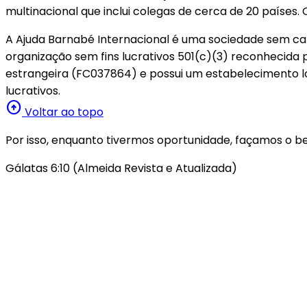
multinacional que inclui colegas de cerca de 20 paíse
A Ajuda Barnabé Internacional é uma sociedade sem capit
organização sem fins lucrativos 501(c)(3) reconhecid
estrangeira (FC037864) e possui um estabelecimento l
lucrativos.
arrow_circle_up
Voltar ao topo
Por isso, enquanto tivermos oportunidade, façamos o be
Gálatas 6:10 (Almeida Revista e Atualizada)