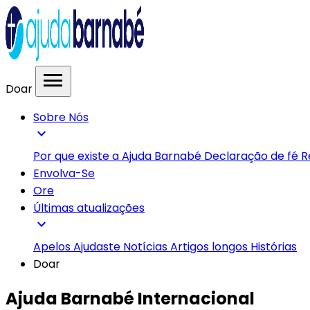
menu
Doar
Sobre Nós
expand_more
Por que existe a Ajuda Barnabé
Declaração de fé
R
Envolva-Se
Ore
Últimas atualizações
expand_more
Apelos
Ajudaste
Notícias
Artigos longos
Histórias
Doar
Ajuda Barnabé Internacional