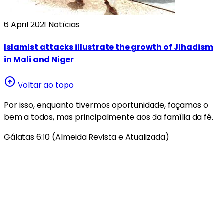
6 April 2021
Notícias
Islamist attacks illustrate the growth of Jihadism
in Mali and Niger
arrow_circle_up
Voltar ao topo
Por isso, enquanto tivermos oportunidade, façamos o
bem a todos, mas principalmente aos da família da fé.
Gálatas 6:10 (Almeida Revista e Atualizada)