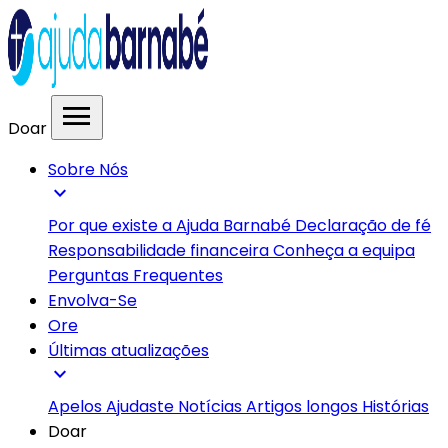
menu
Doar
Sobre Nós
expand_more
Por que existe a Ajuda Barnabé
Declaração de fé
Responsabilidade financeira
Conheça a equipa
Perguntas Frequentes
Envolva-Se
Ore
Últimas atualizações
expand_more
Apelos
Ajudaste
Notícias
Artigos longos
Histórias
Doar