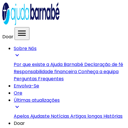
menu
Doar
Sobre Nós
expand_more
Por que existe a Ajuda Barnabé
Declaração de fé
Responsabilidade financeira
Conheça a equipa
Perguntas Frequentes
Envolva-Se
Ore
Últimas atualizações
expand_more
Apelos
Ajudaste
Notícias
Artigos longos
Histórias
Doar