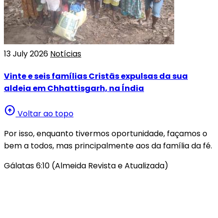
13 July 2026
Notícias
Vinte e seis famílias Cristãs expulsas da sua
aldeia em Chhattisgarh, na Índia
arrow_circle_up
Voltar ao topo
Por isso, enquanto tivermos oportunidade, façamos o
bem a todos, mas principalmente aos da família da fé.
Gálatas 6:10 (Almeida Revista e Atualizada)