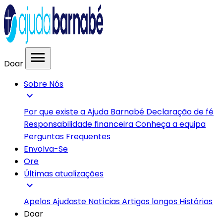
menu
Doar
Sobre Nós
expand_more
Por que existe a Ajuda Barnabé
Declaração de fé
Responsabilidade financeira
Conheça a equipa
Perguntas Frequentes
Envolva-Se
Ore
Últimas atualizações
expand_more
Apelos
Ajudaste
Notícias
Artigos longos
Histórias
Doar