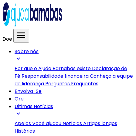
menu
Doe
Sobre nós
expand_more
Por que o Ajuda Barnabas existe
Declaração de
Fé
Responsabilidade financeira
Conheça a equipe
de liderança
Perguntas Frequentes
Envolva-Se
Ore
Últimas Notícias
expand_more
Apelos
Você ajudou
Notícias
Artigos longos
Histórias