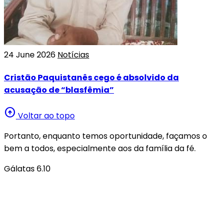
24 June 2026
Notícias
Cristão Paquistanês cego é absolvido da
acusação de “blasfêmia”
arrow_circle_up
Voltar ao topo
Portanto, enquanto temos oportunidade, façamos o
bem a todos, especialmente aos da família da fé.
Gálatas 6.10