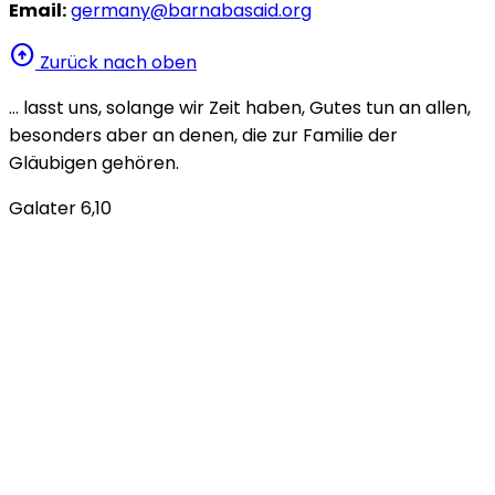
Email:
germany@barnabasaid.org
arrow_circle_up
Zurück nach oben
… lasst uns, solange wir Zeit haben, Gutes tun an allen,
besonders aber an denen, die zur Familie der
Gläubigen gehören.
Galater 6,10