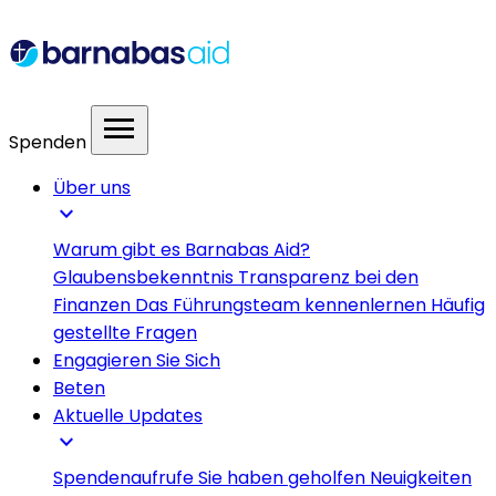
menu
Spenden
Über uns
expand_more
Warum gibt es Barnabas Aid?
Glaubensbekenntnis
Transparenz bei den
Finanzen
Das Führungsteam kennenlernen
Häufig
gestellte Fragen
Engagieren Sie Sich
Beten
Aktuelle Updates
expand_more
Spendenaufrufe
Sie haben geholfen
Neuigkeiten