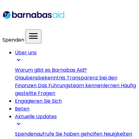
menu
Spenden
Über uns
expand_more
Warum gibt es Barnabas Aid?
Glaubensbekenntnis
Transparenz bei den
Finanzen
Das Führungsteam kennenlernen
Häufig
gestellte Fragen
Engagieren Sie Sich
Beten
Aktuelle Updates
expand_more
Spendenaufrufe
Sie haben geholfen
Neuigkeiten