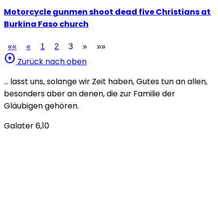
Motorcycle gunmen shoot dead five Christians at
Burkina Faso church
««
«
1
2
3
»
»»
arrow_circle_up
Zurück nach oben
… lasst uns, solange wir Zeit haben, Gutes tun an allen,
besonders aber an denen, die zur Familie der
Gläubigen gehören.
Galater 6,10