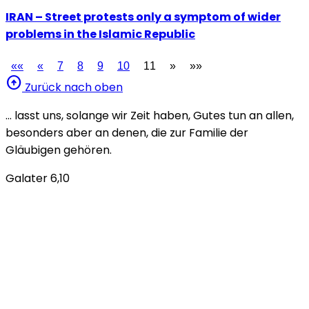
IRAN – Street protests only a symptom of wider
problems in the Islamic Republic
««
«
7
8
9
10
11
»
»»
arrow_circle_up
Zurück nach oben
… lasst uns, solange wir Zeit haben, Gutes tun an allen,
besonders aber an denen, die zur Familie der
Gläubigen gehören.
Galater 6,10