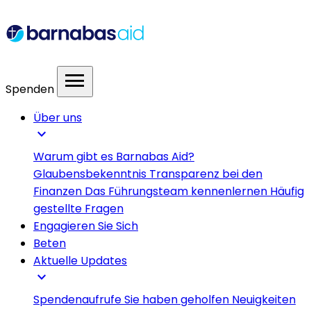
menu
Spenden
Über uns
expand_more
Warum gibt es Barnabas Aid?
Glaubensbekenntnis
Transparenz bei den
Finanzen
Das Führungsteam kennenlernen
Häufig
gestellte Fragen
Engagieren Sie Sich
Beten
Aktuelle Updates
expand_more
Spendenaufrufe
Sie haben geholfen
Neuigkeiten