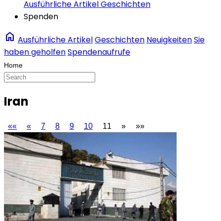
Ausführliche Artikel
Geschichten
Spenden
home
Ausführliche Artikel
Geschichten
Neuigkeiten
Sie
haben geholfen
Spendenaufrufe
Iran
««
«
7
8
9
10
11
»
»»