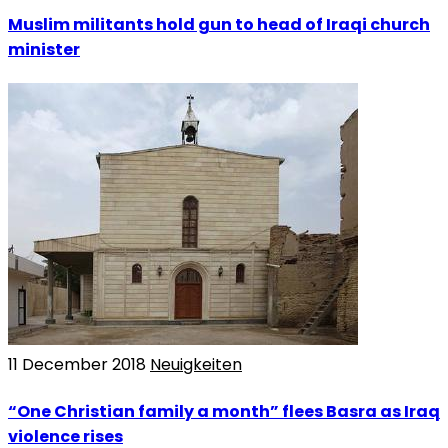
Muslim militants hold gun to head of Iraqi church
minister
11 December 2018
Neuigkeiten
“One Christian family a month” flees Basra as Iraq
violence rises