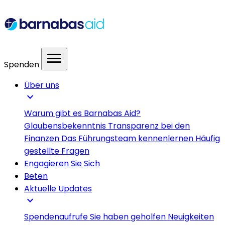
menu
Spenden
Über uns
expand_more
Warum gibt es Barnabas Aid?
Glaubensbekenntnis
Transparenz bei den
Finanzen
Das Führungsteam kennenlernen
Häufig
gestellte Fragen
Engagieren Sie Sich
Beten
Aktuelle Updates
expand_more
Spendenaufrufe
Sie haben geholfen
Neuigkeiten