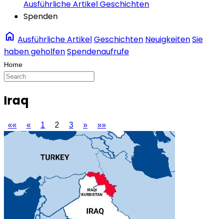
Ausführliche Artikel
Geschichten
Spenden
home
Ausführliche Artikel
Geschichten
Neuigkeiten
Sie
haben geholfen
Spendenaufrufe
Iraq
««
«
1
2
3
»
»»