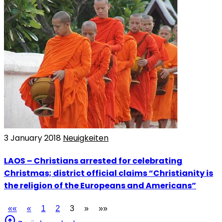
3 January 2018
Neuigkeiten
LAOS – Christians arrested for celebrating
Christmas; district official claims “Christianity is
the religion of the Europeans and Americans”
««
«
1
2
3
»
»»
arrow_circle_up