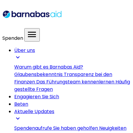
menu
Spenden
Über uns
expand_more
Warum gibt es Barnabas Aid?
Glaubensbekenntnis
Transparenz bei den
Finanzen
Das Führungsteam kennenlernen
Häufig
gestellte Fragen
Engagieren Sie Sich
Beten
Aktuelle Updates
expand_more
Spendenaufrufe
Sie haben geholfen
Neuigkeiten