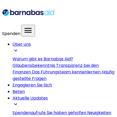
menu
Spenden
Über uns
expand_more
Warum gibt es Barnabas Aid?
Glaubensbekenntnis
Transparenz bei den
Finanzen
Das Führungsteam kennenlernen
Häufig
gestellte Fragen
Engagieren Sie Sich
Beten
Aktuelle Updates
expand_more
Spendenaufrufe
Sie haben geholfen
Neuigkeiten