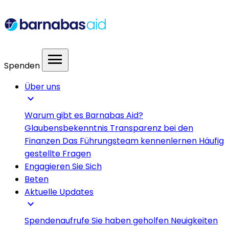
menu
Spenden
Über uns
expand_more
Warum gibt es Barnabas Aid?
Glaubensbekenntnis
Transparenz bei den
Finanzen
Das Führungsteam kennenlernen
Häufig
gestellte Fragen
Engagieren Sie Sich
Beten
Aktuelle Updates
expand_more
Spendenaufrufe
Sie haben geholfen
Neuigkeiten