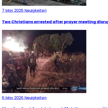
7 May 2026
Neuigkeiten
Two Christians arrested after prayer meeting disr
6 May 2026
Neuigkeiten