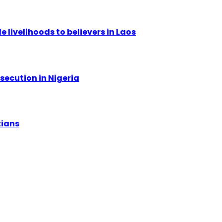
livelihoods to believers in Laos
secution in Nigeria
tians