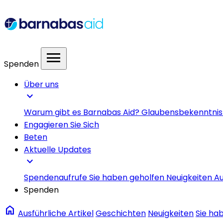
menu
Spenden
Über uns
expand_more
Warum gibt es Barnabas Aid?
Glaubensbekenntni
Engagieren Sie Sich
Beten
Aktuelle Updates
expand_more
Spendenaufrufe
Sie haben geholfen
Neuigkeiten
Au
Spenden
home
Ausführliche Artikel
Geschichten
Neuigkeiten
Sie ha