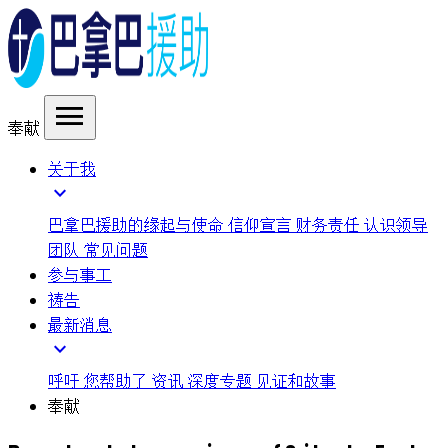
menu
奉献
关于我
expand_more
巴拿巴援助的缘起与使命
信仰宣言
财务责任
认识领导
团队
常见问题
参与事工
祷告
最新消息
expand_more
呼吁
您帮助了
资讯
深度专题
见证和故事
奉献