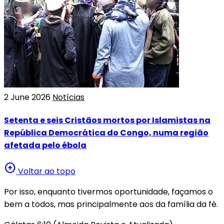
2 June 2026
Notícias
Setenta e seis Cristãos mortos por Islamistas na
República Democrática do Congo, numa região
afetada pelo ébola
arrow_circle_up
Voltar ao topo
Por isso, enquanto tivermos oportunidade, façamos o
bem a todos, mas principalmente aos da família da fé.