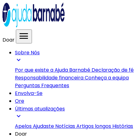
menu
Doar
Sobre Nós
expand_more
Por que existe a Ajuda Barnabé
Declaração de fé
Responsabilidade financeira
Conheça a equipa
Perguntas Frequentes
Envolva-Se
Ore
Últimas atualizações
expand_more
Apelos
Ajudaste
Notícias
Artigos longos
Histórias
Doar