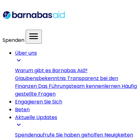
menu
Spenden
Über uns
expand_more
Warum gibt es Barnabas Aid?
Glaubensbekenntnis
Transparenz bei den
Finanzen
Das Führungsteam kennenlernen
Häufig
gestellte Fragen
Engagieren Sie Sich
Beten
Aktuelle Updates
expand_more
Spendenaufrufe
Sie haben geholfen
Neuigkeiten