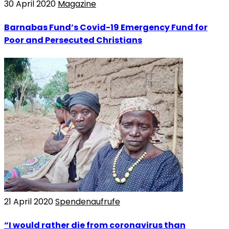
30 April 2020
Magazine
Barnabas Fund’s Covid-19 Emergency Fund for
Poor and Persecuted Christians
21 April 2020
Spendenaufrufe
“I would rather die from coronavirus than