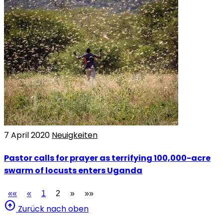
7 April 2020
Neuigkeiten
Pastor calls for prayer as terrifying 100,000-acre
swarm of locusts enters Uganda
««
«
1
2
»
»»
arrow_circle_up
Zurück nach oben