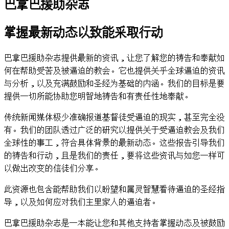
巴拿巴援助杂志
掌握最新动态以致能采取行动
巴拿巴援助杂志提供最新的资讯，让您了解您的祷告和奉献如
何在帮助受苦及被逼迫的教会。它也提供关乎全球逼迫的资讯
与分析，以及充满鼓励和圣经为基础的内涵。我们的目标是要
提供一切所能协助您明智地祷告和有责任性地奉献。
传统新闻媒体极少准确报道基督徒受逼迫的现实，甚至完全没
有。我们的团队透过广泛的研究以提供关于受逼迫教会及我们
全球性的事工，符合具体背景的最新动态。这些报告引导我们
的祷告和行动，且是我们的责任，要将这些资讯与如您一样可
以做出改变的信徒们分享。
此资源也包含能帮助我们以盼望和属灵智慧看待逼迫的圣经指
导，以及如何应对我们主里家人的逼迫者。
巴拿巴援助杂志是一本能让您和其他支持者掌握动态及被鼓励