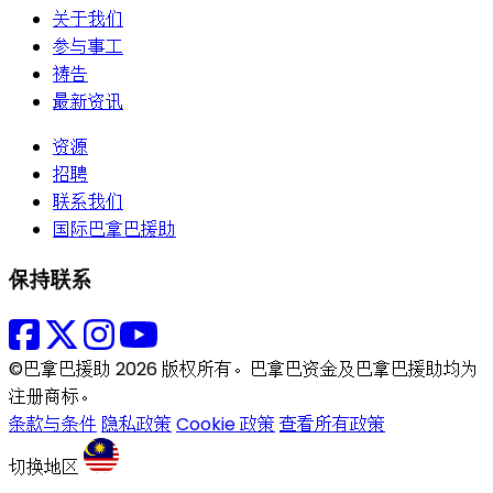
关于我们
参与事工
祷告
最新资讯
资源
招聘
联系我们
国际巴拿巴援助
保持联系
©巴拿巴援助 2026 版权所有。巴拿巴资金及巴拿巴援助均为
注册商标。
条款与条件
隐私政策
Cookie 政策
查看所有政策
切换地区