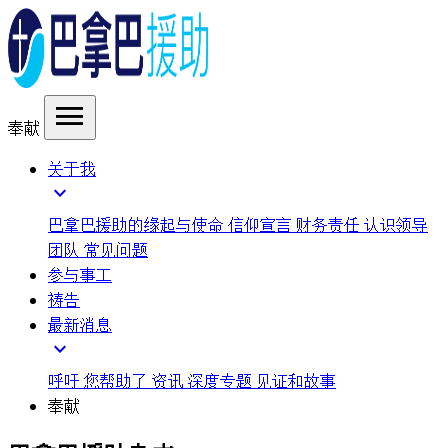
menu
奉献
关于我
expand_more
巴拿巴援助的缘起与使命
信仰宣言
财务责任
认识领导
团队
常见问题
参与事工
祷告
最新消息
expand_more
呼吁
您帮助了
资讯
深度专题
见证和故事
奉献