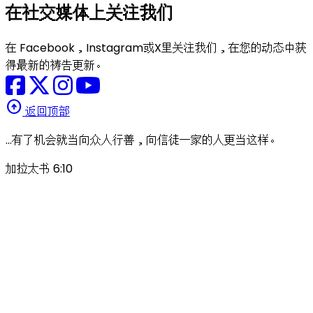
在社交媒体上关注我们
在 Facebook，Instagram或X里关注我们，在您的动态中获
得最新的祷告更新。
arrow_circle_up
返回顶部
…有了机会就当向众人行善，向信徒一家的人更当这样。
加拉太书 6:10